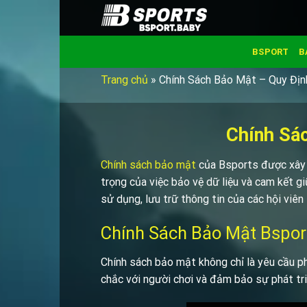
Chuyển
đến
nội
BSPORT
B
dung
Trang chủ
»
Chính Sách Bảo Mật – Quy Địn
Chính Sá
Chính sách bảo mật
của Bsports được xây 
trọng của việc bảo vệ dữ liệu và cam kết giữ
sử dụng, lưu trữ thông tin của các hội viên 
Chính Sách Bảo Mật Bspor
Chính sách bảo mật không chỉ là yêu cầu ph
chắc với người chơi và đảm bảo sự phát tr