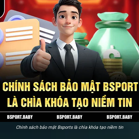
Chính sách bảo mật Bsports là chìa khóa tạo niềm tin