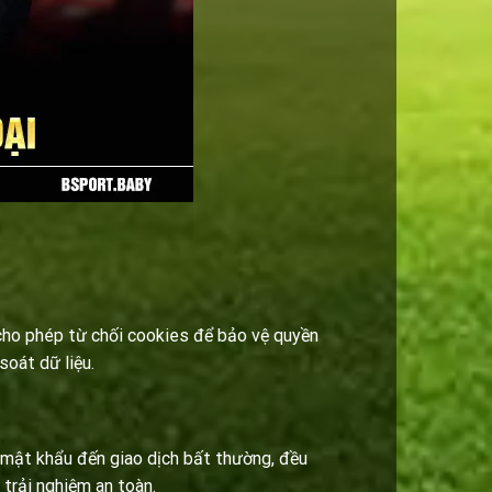
 cho phép từ chối cookies để bảo vệ quyền
soát dữ liệu.
n mật khẩu đến giao dịch bất thường, đều
trải nghiệm an toàn.