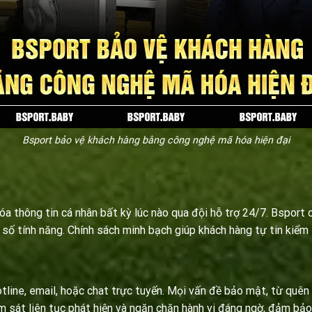
Bsport bảo vệ khách hàng bằng công nghệ mã hóa hiện đại
a thông tin cá nhân bất kỳ lúc nào qua đội hỗ trợ 24/7. Bsport
 số tính năng. Chính sách minh bạch giúp khách hàng tự tin kiểm 
tline, email, hoặc chat trực tuyến. Mọi vấn đề bảo mật, từ quê
 sát liên tục phát hiện và ngăn chặn hành vi đáng ngờ, đảm bảo 