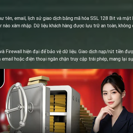
hư tên, email, lịch sử giao dịch bằng mã hóa SSL 128 Bit và mậ
nào xâm nhập. Dữ liệu khách hàng được lưu trữ an toàn, không 
 Firewall hiện đại để bảo vệ dữ liệu. Giao dịch nạp/rút tiền đư
email hoặc điện thoại ngăn chặn truy cập trái phép, mang lại s