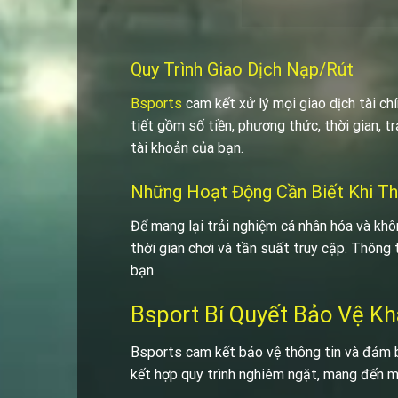
Quy Trình Giao Dịch Nạp/Rút
Bsports
cam kết xử lý mọi giao dịch tài c
tiết gồm số tiền, phương thức, thời gian, t
tài khoản của bạn.
Những Hoạt Động Cần Biết Khi T
Để mang lại trải nghiệm cá nhân hóa và khô
thời gian chơi và tần suất truy cập. Thông
bạn.
Bsport Bí Quyết Bảo Vệ K
Bsports cam kết bảo vệ thông tin và đảm b
kết hợp quy trình nghiêm ngặt, mang đến mô