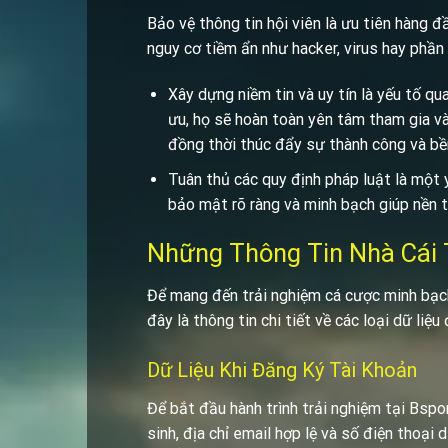
Bảo vệ thông tin hội viên là ưu tiên hàng đ
nguy cơ tiềm ẩn như hacker, virus hay phần
Xây dựng niềm tin và uy tín là yếu tố qu
ưu, họ sẽ hoàn toàn yên tâm tham gia và
đồng thời thúc đẩy sự thành công và bề
Tuân thủ các quy định pháp luật là một 
bảo mật rõ ràng và minh bạch giúp nền t
Những Thông Tin Nhà Cái 
Để mang đến trải nghiệm cá cược minh bạch 
đây là thông tin chi tiết về các loại dữ li
Dữ Liệu Khi Đăng Ký Tài Khoản
Để bắt đầu hành trình trải nghiệm tại Bspo
sinh, địa chỉ email hợp lệ và số điện thoại