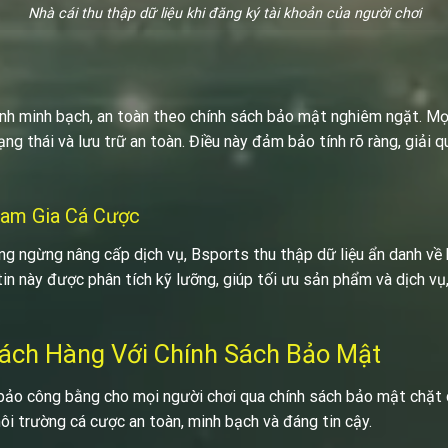
Nhà cái thu thập dữ liệu khi đăng ký tài khoản của người chơi
hính minh bạch, an toàn theo chính sách bảo mật nghiêm ngặt. Mọ
rạng thái và lưu trữ an toàn. Điều này đảm bảo tính rõ ràng, giả
ham Gia Cá Cược
ng ngừng nâng cấp dịch vụ, Bsports thu thập dữ liệu ẩn danh về 
 tin này được phân tích kỹ lưỡng, giúp tối ưu sản phẩm và dịch v
hách Hàng Với Chính Sách Bảo Mật
ảo công bằng cho mọi người chơi qua chính sách bảo mật chặt c
i trường cá cược an toàn, minh bạch và đáng tin cậy.