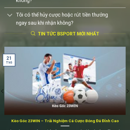
không?
dạng và đẳng cấp, đảm bảo trải nghiệm giải trí đỉnh
cao cho mọi thành viên qua địa
Tôi có thể hủy cược hoặc rút tiền thưởng
chỉ
https://789win.buzz/
ngay sau khi nhận không?
Đối tác:
Nhà Cái MB66
,
Nhà Cái MB66
,
Nhà Cái
TIN TỨC BSPORT MỚI NHẤT
MB66
,
Nhà Cái MB66
, , , , ,
https://789win1.black
,
nk88 game
Sản Phẩm Cá Cược Đa Dạng Tại Bsports
21
Th5
Nhắc đến , chắc chắn không thể bỏ qua những sản
phẩm cá cược trực tuyến mang tính mới mẻ, hot nhất
thị trường hiện nay, được tối ưu để người chơi dễ
dàng trải nghiệm. Rất nhiều loại hình giải trí đã được
đội ngũ của
32WIN COM
xây dựng bài bản, nhằm
mang lại hệ thống trò chơi
xx88
đa dạng, phong phú
và đầy ấn tượng.
Kèo Góc 23WIN – Trải Nghiệm Cá Cược Bóng Đá Đỉnh Cao
Sảnh Cược Casino