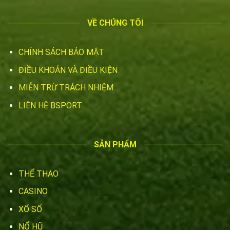
Cược Thể Thao Trực Tuyến
VỀ CHÚNG TÔI
Niềm đam mê cá cược thể thao
88vv
, đặc biệt là
bóng đá, luôn hiện hữu trong mỗi người chơi. Hiểu
CHÍNH SÁCH BẢO MẬT
được điều đó, chúng tôi đã đầu tư bài bản vào hệ
ĐIỀU KHOẢN VÀ ĐIỀU KIỆN
thống sảnh thể thao với công nghệ hiện đại, đảm bảo
MIỄN TRỪ TRÁCH NHIỆM
minh bạch, công bằng. Đây chính là điểm nhấn làm nên
thương hiệu của
nhà cái
Go99
.
Mỗi ngày, cập nhật
LIÊN HỆ BSPORT
hàng nghìn trận đấu lớn nhỏ với thông tin chi tiết, giúp
bạn dễ dàng theo dõi, phân tích, đặt cược hiệu quả
nhất.
SẢN PHẨM
Ngoài bóng đá, sân chơi còn cung cấp nhiều môn thể
THỂ THAO
thao hấp dẫn như bóng rổ, bóng chuyền, tennis,
esports,… Các khuyến mãi thể thao được cập nhật
CASINO
hàng ngày, giúp người chơi dễ dàng tham gia và kiếm
XỔ SỐ
lợi nhuận bất cứ lúc nào.
NỔ HŨ